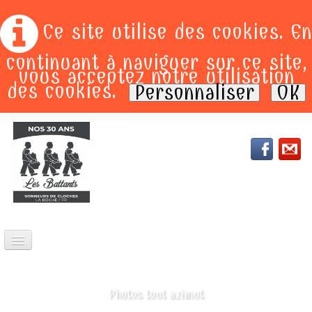
Ce site utilise des cookies. En
continuant à naviguer sur ce site,
vous acceptez notre utilisation
des cookies.
Personnaliser
OK
ACCEUIL
PRESTATIONS
Photos tout azimut