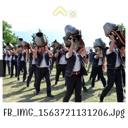
LES MEMBRES
VIDEOS
CHOEURS BATTANTS
POSTERS
ALBUMS
▼
FORMULAIRE DE CONTACT
PRESSE
FB_IMG_1563721131206.jpg