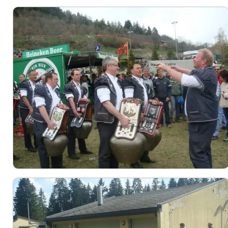
LES MEMBRES
VIDEOS
CHOEURS BATTANTS
POSTERS
ALBUMS
▼
FORMULAIRE DE CONTACT
PRESSE