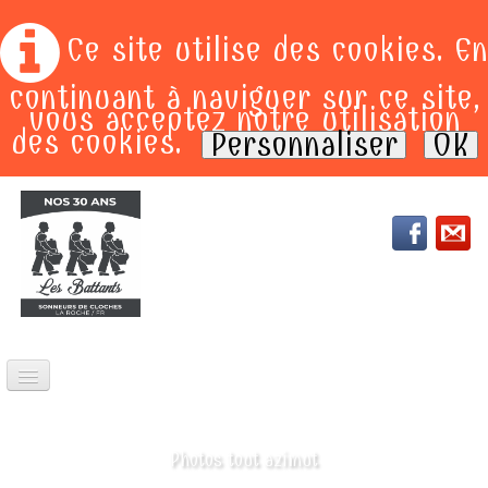
Ce site utilise des cookies. En
continuant à naviguer sur ce site,
vous acceptez notre utilisation
des cookies.
Personnaliser
OK
ACCEUIL
PRESTATIONS
Photos tout azimut