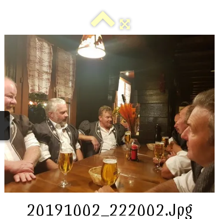
LES MEMBRES
VIDEOS
CHOEURS BATTANTS
POSTERS
ALBUMS
▼
FORMULAIRE DE CONTACT
PRESSE
20191002_222002.jpg